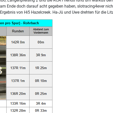
urbo, Langenpreising 2 und die RCA Friends rund um Markus den
 am Ende doch darauf acht gegeben haben, slotracing4ever nich
rgebnis von Hi5 Hazelcreek. Ha-Jü und Uwe drehten für die Litze