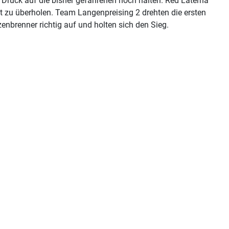
 Druck auf die bisher gefahrenen hoch halten. Red Laterna
t zu überholen. Team Langenpreising 2 drehten die ersten
nbrenner richtig auf und holten sich den Sieg.